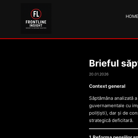
HOM
Brieful să
20.01.2026
Context general
Săptămâna analizată a 
guvernamentale cu impac
polițiști), dar și de 
strategică deficitară.
1. Reforma pensiilor sp