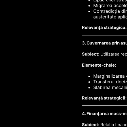
Migrarea accele
Contradicția din
austeritate apli
Relevanță strategică:
3. Guvernarea prin asu
Subiect:
Utilizarea rep
Elemente-cheie:
Marginalizarea 
Transferul deciz
Slăbirea mecani
Relevanță strategică:
4. Finanțarea mass-me
Subiect:
Relația financi