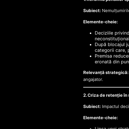
Subiect:
Nemulțumirile 
Elemente-cheie:
Deciziile privin
neconstituțional
După blocajul jur
categorii care, 
Premisa reduceri
eronată din pun
Relevanță strategică:
angajator.
2. Criza de retenție î
Subiect:
Impactul deciz
Elemente-cheie:
Lipsa unei strat