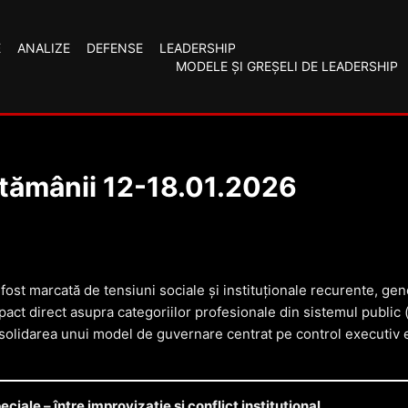
E
ANALIZE
DEFENSE
LEADERSHIP
MODELE ȘI GREȘELI DE LEADERSHIP
ptămânii 12-18.01.2026
fost marcată de tensiuni sociale și instituționale recurente, gen
t direct asupra categoriilor profesionale din sistemul public (m
consolidarea unui model de guvernare centrat pe control executiv
eciale – între improvizație și conflict instituțional