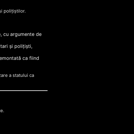
 polițiștilor.
rte, cu argumente de
ri și polițiști,
demontată ca fiind
are a statului ca
te.