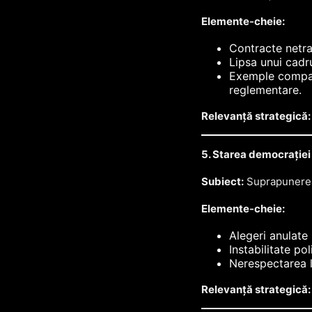
Elemente-cheie:
Contracte netra
Lipsa unui cadru
Exemple compara
reglementare.
Relevanță strategică:
5. Starea democrației
Subiect:
Suprapunerea c
Elemente-cheie:
Alegeri anulate
Instabilitate pol
Nerespectarea le
Relevanță strategică: