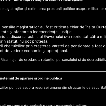
magistraților și extinderea presiunii politice asupra militarilor și
d pensiile magistraților au fost criticate chiar de Înalta Cu
itate și afectare a independenței justiției.
idic, discursul public al Guvernului s-a reorientat către milita
prin statut, nu pot protesta.
i cheltuielilor prin creșterea vârstei de pensionare a fost 
ct de vedere economic și operațional.
Risc major de erodare a retenției personalului și de decredibiliz
n sistemul de apărare și ordine publică
iilor politice asupra resursei umane din structurile de securita
egii coerente de carieră pentru personalul militar.