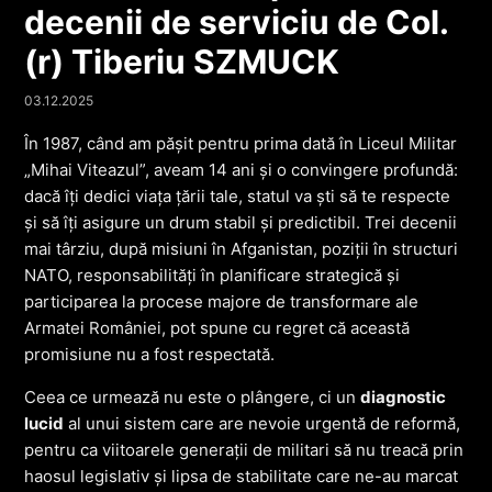
decenii de serviciu de Col.
(r) Tiberiu SZMUCK
03.12.2025
În 1987, când am pășit pentru prima dată în Liceul Militar
„Mihai Viteazul”, aveam 14 ani și o convingere profundă:
dacă îți dedici viața țării tale, statul va ști să te respecte
și să îți asigure un drum stabil și predictibil. Trei decenii
mai târziu, după misiuni în Afganistan, poziții în structuri
NATO, responsabilități în planificare strategică și
participarea la procese majore de transformare ale
Armatei României, pot spune cu regret că această
promisiune nu a fost respectată.
Ceea ce urmează nu este o plângere, ci un
diagnostic
lucid
al unui sistem care are nevoie urgentă de reformă,
pentru ca viitoarele generații de militari să nu treacă prin
haosul legislativ și lipsa de stabilitate care ne-au marcat