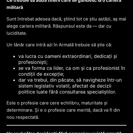
Ce trebuie să audă tinerii care se gândesc la o carieră
militară
Sunt întrebat adesea dacă, știind tot ce știu astăzi, aș mai
alege cariera militară. Răspunsul este da — dar cu
luciditate.
Un tânăr care intră azi în Armată trebuie să știe că:
va lucra cu oameni extraordinari, dedicați și
profesioniști;
se va forma ca lider, ca om și ca profesionist în
condiții de excepție;
dar va trebui, din păcate, să navigheze într-un
sistem legislativ volatil, afectat de decizii
politice luate fără consultarea specialiștilor.
Este o profesie care cere echilibru, maturitate și
determinare. Și e o profesie care merită, dacă va fi din
nou respectată.