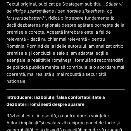
Textul original, publicat pe Stratagem sub titlul
„Stiller vi
de riktige spørsmålene i den norske sikkerhets- og
forsvarsdebatten?”
, ridică o întrebare fundamentală:
dacă dezbaterea națională despre apărare pornește de la
premisele corecte. Această întrebare este la fel de
relevantă – dacă nu chiar mai relevantă – pentru
România. Pornind de la ideile autorului, am analizat critic
premisele și concluziile sale și am adaptat lecțiile
esențiale la realitățile românești, formulând recomandări
de politică publică menite să contribuie la o abordare mai
coerentă, mai realistă și mai robustă a securității
naționale.
Introducere: războiul și falsa confortabilitate a
dezbaterii românești despre apărare
Războiul este, în esență, o confruntare a voințelor.
Actorii implicați își evaluează reciproc punctele forte și
vulnerabilitățile și dezvoltă capacități menite să producă