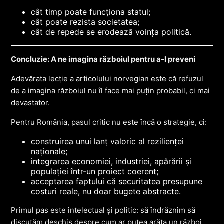
cât timp poate funcționa statul;
cât poate rezista societatea;
cât de repede se erodează voința politică.
Concluzie: A ne imagina războiul pentru a-l preveni
Adevărata lecție a articolului norvegian este că refuzul
de a imagina războiul nu îl face mai puțin probabil, ci mai
devastator.
Pentru România, pasul critic nu este încă o strategie, ci:
construirea unui lanț valoric al rezilienței
naționale;
integrarea economiei, industriei, apărării și
populației într-un proiect coerent;
acceptarea faptului că securitatea presupune
costuri reale, nu doar bugete abstracte.
Primul pas este intelectual și politic: să îndrăznim să
discutăm deschis despre cum ar putea arăta un război,