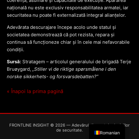
coerență, asumare și capacitate de execuție. Apărarea
națională nu este exclusiv responsabilitatea armatei, iar
securitatea nu poate fi externalizată integral alianțelor.
Adevărata descurajare începe acolo unde statul și
societatea demonstrează că pot rezista, repara și
continua să funcționeze chiar și în cele mai nefavorabile
condiții.
Sursă:
Stratagem – articolul generalului de brigadă Terje
Bruøygard,
„Stiller vi de riktige spørsmålene i den
norske sikkerhets- og forsvarsdebatten?”
« Înapoi la prima pagină
English
FRONTLINE INSIGHT © 2026 — Adevărul din spatele deciziilor
de securitate.
Romanian